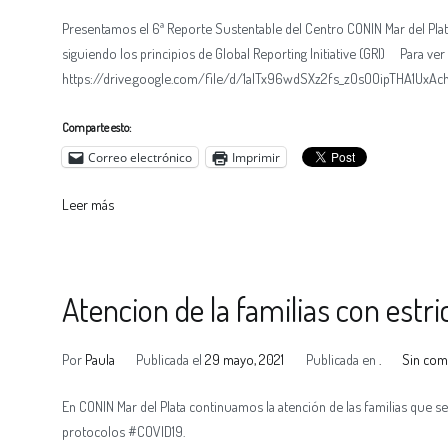
Presentamos el 6ª Reporte Sustentable del Centro CONIN Mar del Plat
siguiendo los principios de Global Reporting Initiative (GRI) Para ver 
https://drive.google.com/file/d/1aITx96wdSXz2fs_zOsOOipTHA1UxAc
Comparte esto:
Correo electrónico
Imprimir
Leer más
Atencion de la familias con estr
Por
Paula
Publicada el
29 mayo, 2021
Publicada en
.
Sin com
En CONIN Mar del Plata continuamos la atención de las familias que se 
protocolos #COVID19.