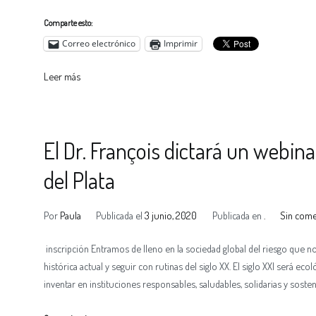
Comparte esto:
Correo electrónico
Imprimir
Leer más
El Dr. François dictará un webin
del Plata
Por
Paula
Publicada el
3 junio, 2020
Publicada en
.
Sin come
inscripción Entramos de lleno en la sociedad global del riesgo que 
histórica actual y seguir con rutinas del siglo XX. El siglo XXI será e
inventar en instituciones responsables, saludables, solidarias y sosten