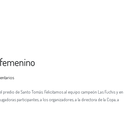
l femenino
entarios
l predio de Santo Tomás. Felicitamos al equipo campeón Las Fuchis y en
adoras participantes, a los organizadores, a la directora de la Copa, a