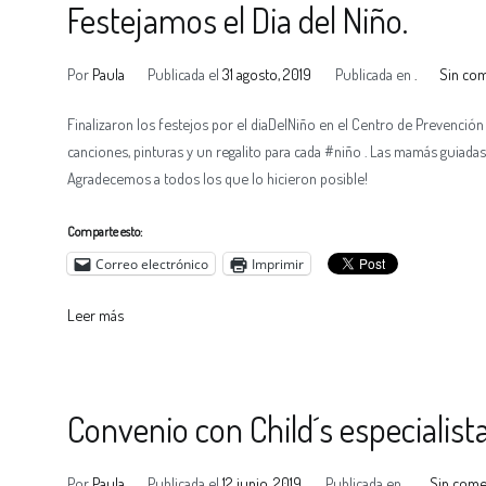
Festejamos el Dia del Niño.
Por
Paula
Publicada el
31 agosto, 2019
Publicada en
.
Sin co
Finalizaron los festejos por el diaDelNiño en el Centro de Prevención
canciones, pinturas y un regalito para cada #niño . Las mamás guiadas
Agradecemos a todos los que lo hicieron posible!
Comparte esto:
Correo electrónico
Imprimir
Leer más
Convenio con Child´s especialist
Por
Paula
Publicada el
12 junio, 2019
Publicada en
.
Sin come