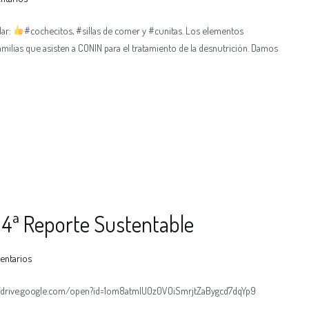
dar:
#cochecitos, #sillas de comer y #cunitas. Los elementos
milias que asisten a CONIN para el tratamiento de la desnutrición. Damos
 4ª Reporte Sustentable
entarios
s://drive.google.com/open?id=1om8atmlU0z0VOiSmrjtZaBygcd7dqYp9