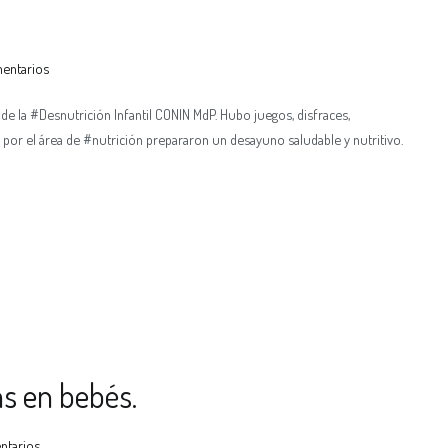
mentarios
 de la #Desnutrición Infantil CONIN MdP. Hubo juegos, disfraces,
 por el área de #nutrición prepararon un desayuno saludable y nutritivo.
as en bebés.
ntarios