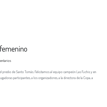
l femenino
entarios
l predio de Santo Tomás. Felicitamos al equipo campeón Las Fuchis y en
adoras participantes, a los organizadores, a la directora de la Copa, a