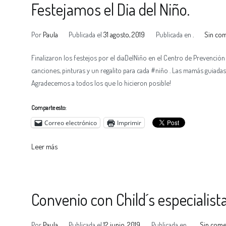
Festejamos el Dia del Niño.
Por
Paula
Publicada el
31 agosto, 2019
Publicada en
.
Sin co
Finalizaron los festejos por el diaDelNiño en el Centro de Prevención
canciones, pinturas y un regalito para cada #niño . Las mamás guiadas
Agradecemos a todos los que lo hicieron posible!
Comparte esto:
Correo electrónico
Imprimir
Leer más
Convenio con Child´s especialist
Por
Paula
Publicada el
12 junio, 2019
Publicada en
.
Sin come