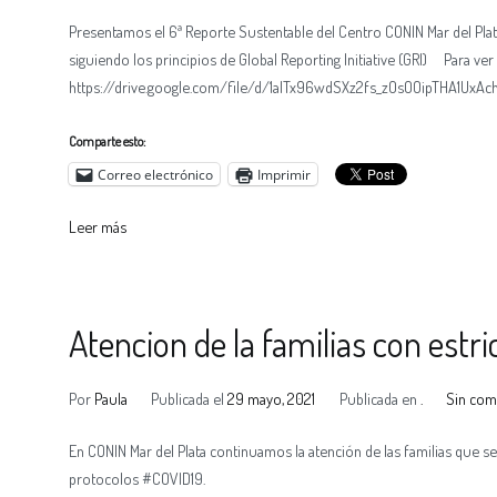
Presentamos el 6ª Reporte Sustentable del Centro CONIN Mar del Plat
siguiendo los principios de Global Reporting Initiative (GRI) Para ver 
https://drive.google.com/file/d/1aITx96wdSXz2fs_zOsOOipTHA1UxAc
Comparte esto:
Correo electrónico
Imprimir
Leer más
Atencion de la familias con estr
Por
Paula
Publicada el
29 mayo, 2021
Publicada en
.
Sin com
En CONIN Mar del Plata continuamos la atención de las familias que se 
protocolos #COVID19.