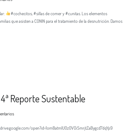
dar:
#cochecitos, #sillas de comer y #cunitas. Los elementos
milias que asisten a CONIN para el tratamiento de la desnutrición. Damos
 4ª Reporte Sustentable
entarios
s://drive.google.com/open?id=1om8atmlU0z0VOiSmrjtZaBygcd7dqYp9