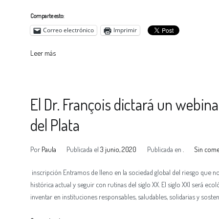
Comparte esto:
Correo electrónico
Imprimir
Leer más
El Dr. François dictará un webin
del Plata
Por
Paula
Publicada el
3 junio, 2020
Publicada en
.
Sin come
inscripción Entramos de lleno en la sociedad global del riesgo que 
histórica actual y seguir con rutinas del siglo XX. El siglo XXI será e
inventar en instituciones responsables, saludables, solidarias y sosten