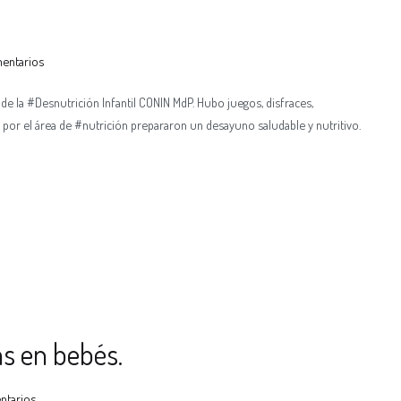
mentarios
 de la #Desnutrición Infantil CONIN MdP. Hubo juegos, disfraces,
 por el área de #nutrición prepararon un desayuno saludable y nutritivo.
as en bebés.
ntarios